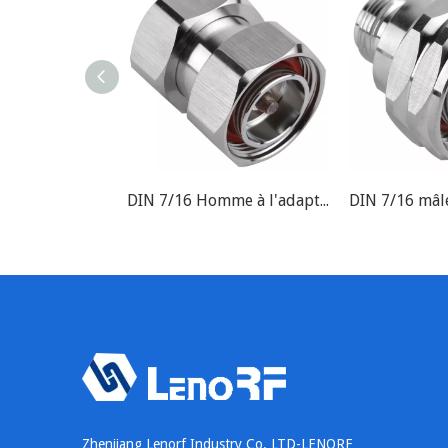
DIN 7/16 Homme à l'adaptateur mâle à mâle
Zhenjiang Lenorf Industry Co. LTD-LENORF