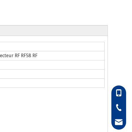
ecteur RF RF58 RF
86-1305
86-0511
hong@rf