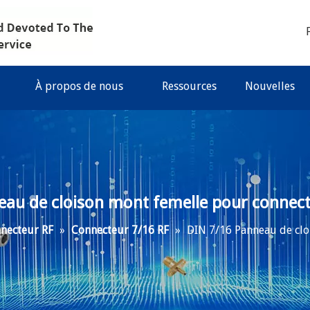
À propos de nous
Ressources
Nouvelles
eau de cloison mont femelle pour connect
necteur RF
»
Connecteur 7/16 RF
»
DIN 7/16 Panneau de clo