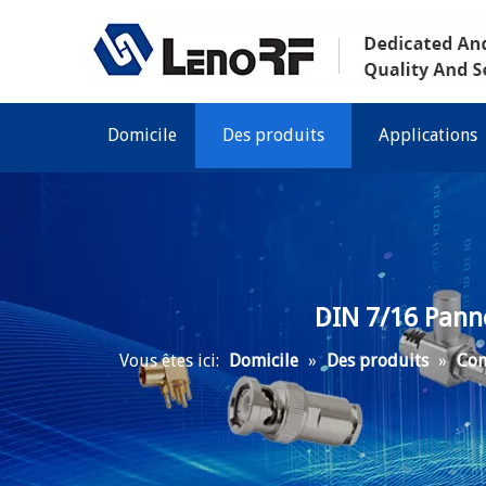
Domicile
Des produits
Applications
DIN 7/16 Pann
Vous êtes ici:
Domicile
»
Des produits
»
Con