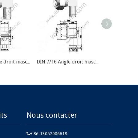
DIN 7/16 Angle droit masculin pour connecteur RF de 1/2 "Super Flexible Câble RF
DIN 7/16 Angle droit masculin pour connecteur RF RG213 RF
its
Nous contacter
+ 86-13052906618
