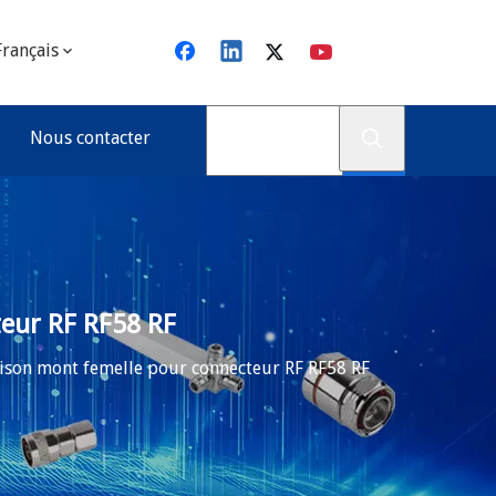
Français
Nous contacter
eur RF RF58 RF
ison mont femelle pour connecteur RF RF58 RF