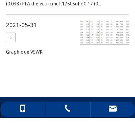
(0.033) PFA diélectricmc1.1750Solid0.17 (0...
2021-05-31
Graphique VSWR
86-0511-888996168
86-13052906618
hong@rfcnn.com