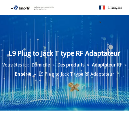
Français
L9 Plug to Jack T type RF Adaptateur
Vous êtes ici:
Domicile
»
Des produits
»
Adaptateur RF
»
En série
»
L9 Plug to Jack T type RF Adaptateur