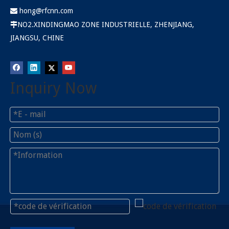
hong@rfcnn.com

NO2.XINDINGMAO ZONE INDUSTRIELLE, ZHENJIANG,

JIANGSU, CHINE
Inquiry Now