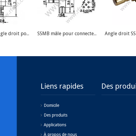
SSMB mâle angle droit pour connecteur RF RG178 RF
SSMB mâle pour connecteur RF PCB RF
Liens rapides
Des produ
Domicile
Des produits
Applications
À propos de nous