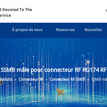
À propos de nous
Ressources
Nouvelles
SSMB mâle pour connecteur RF RG174 RF
roduits
»
Connecteur RF
»
Connecteur RF SSMB
»
SSMB mâl