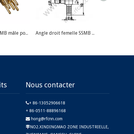
Angle droit SSMB mâle pour connecteur RF PCB
Angle droit femelle SSMB pour connecteur RF RG174 RF
its
Nous contacter
+ 86-13052906618

+ 86-0511-88896168
hong@rfcnn.com

NO2.XINDINGMAO ZONE INDUSTRIELLE,
