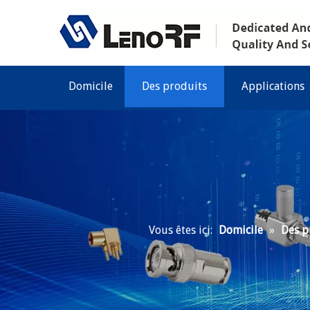
Domicile
Des produits
Applications
Vous êtes ici:
Domicile
»
Des p