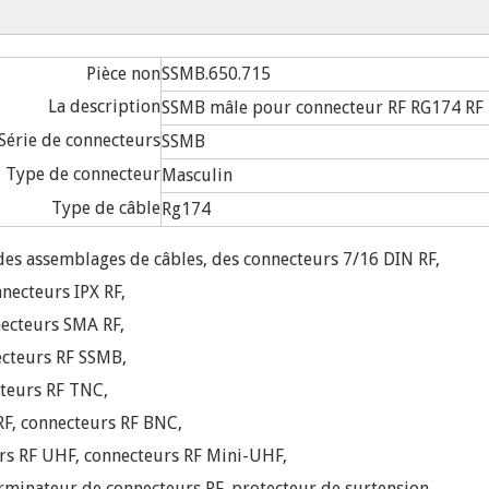
Pièce non
SSMB.650.715
La description
SSMB mâle pour connecteur RF RG174 RF
Série de connecteurs
SSMB
Type de connecteur
Masculin
Type de câble
Rg174
es assemblages de câbles, des connecteurs 7/16 DIN RF,
necteurs IPX RF,
ecteurs SMA RF,
ecteurs RF SSMB,
teurs RF TNC,
 RF, connecteurs RF BNC,
rs RF UHF, connecteurs RF Mini-UHF,
rminateur de connecteurs RF, protecteur de surtension,