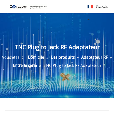
Français
TNC Plug to Jack RF Adaptateur
Vous êtes ici:
Domicile
»
Des produits
»
Adaptateur RF
»
Entre la série
»
TNC Plug to Jack RF Adaptateur