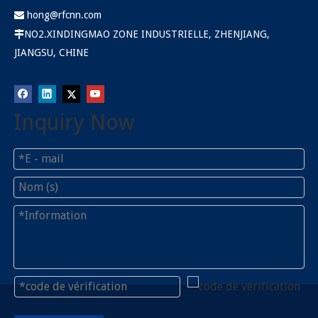
hong@rfcnn.com

NO2.XINDINGMAO ZONE INDUSTRIELLE, ZHENJIANG,

JIANGSU, CHINE
Inquiry Now