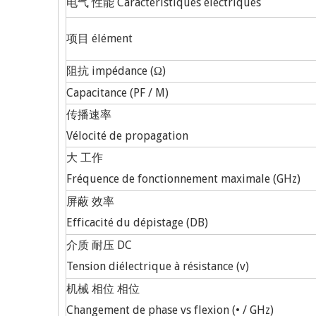
电气 性能 Caractéristiques électriques
项目 élément
阻抗 impédance (Ω)
Capacitance (PF / M)
传播速率
Vélocité de propagation
大 工作
Fréquence de fonctionnement maximale (GHz)
屏蔽 效率
Efficacité du dépistage (DB)
介质 耐压 DC
Tension diélectrique à résistance (v)
机械 相位 相位
Changement de phase vs flexion (• / GHz)