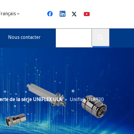
Français
Nous contacter
perte de la série UNIFLEX ULA
»
Uniflex ULA930