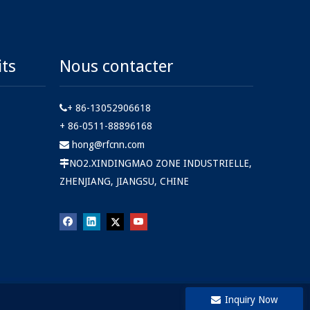
its
Nous contacter
+ 86-13052906618

+ 86-0511-88896168
hong@rfcnn.com

NO2.XINDINGMAO ZONE INDUSTRIELLE,

ZHENJIANG, JIANGSU, CHINE
Inquiry Now