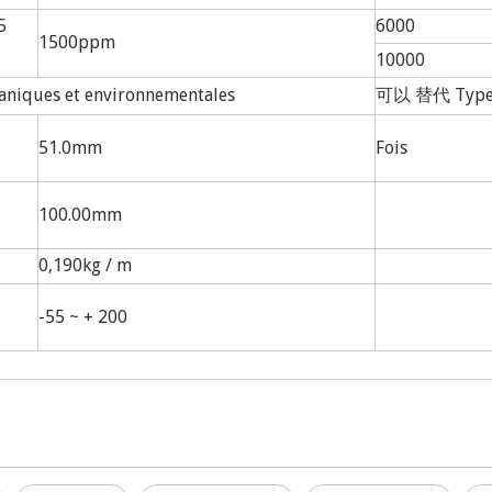
5
6000
1500ppm
10000
ques et environnementales
可以 替代 Type 
51.0mm
Fois
100.00mm
0,190kg / m
-55 ~ + 200