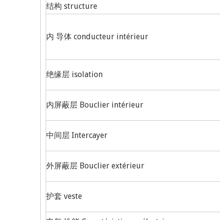
结构 structure
内 导体 conducteur intérieur
绝缘层 isolation
内屏蔽层 Bouclier intérieur
中间层 Intercayer
外屏蔽层 Bouclier extérieur
护套 veste