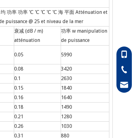
 功率 功率 ℃ ℃ ℃ ℃ ℃ 海 平面 Atténuation et
e puissance @ 25 et niveau de la mer
衰减 (dB / m)
功率 w manipulation
atténuation
de puissance
86-1305
0.05
5990
0.08
3420
86-0511
0.1
2630
hong@rf
0.15
1840
0.16
1640
0.18
1490
0.21
1280
0.26
1030
0.31
880