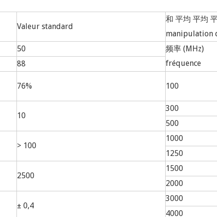
和 平均 平均 平均
Valeur standard
manipulation d
50
频率 (MHz)
fréquence
88
76%
100
300
10
500
1000
> 100
1250
1500
2500
2000
3000
± 0,4
4000