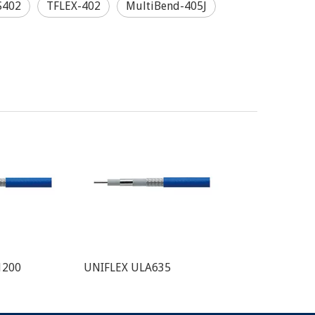
S402
TFLEX-402
MultiBend-405J
1200
UNIFLEX ULA635