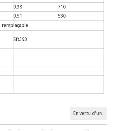
0.38
710
0.51
530
remplaçable
Sft393
En vertu d'un: