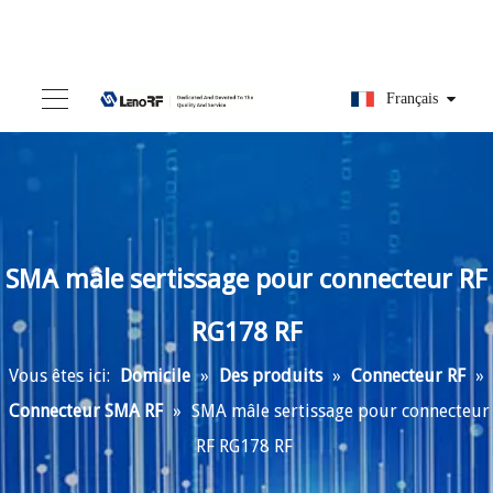
Français
SMA mâle sertissage pour connecteur RF
RG178 RF
Vous êtes ici:
Domicile
»
Des produits
»
Connecteur RF
»
Connecteur SMA RF
»
SMA mâle sertissage pour connecteur
RF RG178 RF