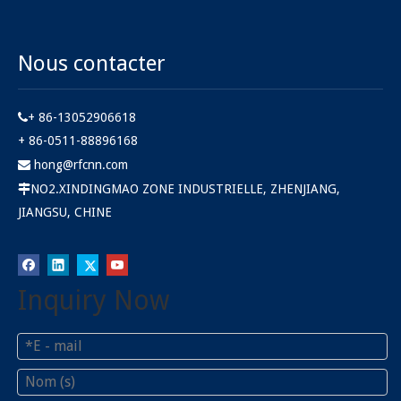
Nous contacter
+ 86-13052906618

+ 86-0511-88896168
hong@rfcnn.com

NO2.XINDINGMAO ZONE INDUSTRIELLE, ZHENJIANG,

JIANGSU, CHINE
Inquiry Now