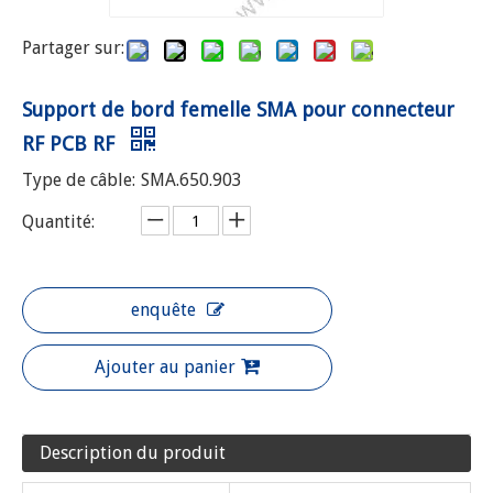
Type de câble:
SMA.650.903
Quantité:
enquête
Ajouter au panier
Description du produit
Pièce non
SMA.650.903
La description
Support de bord femelle SMA
pour connecteur RF PCB RF
Série de connecteurs
SMA
Type de connecteur
Masculin